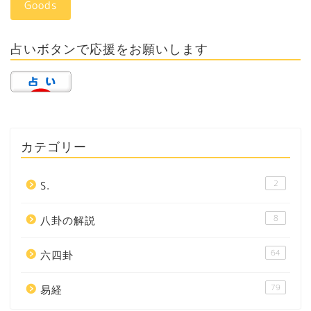
Goods
占いボタンで応援をお願いします
カテゴリー
2
S.
8
八卦の解説
64
六四卦
79
易経