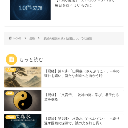
【1%の魔法】1.01^365 ＝37.78で
毎日を益々よいものに
HOME
易経
易経の根源を成す陰陽についての解説
もっと読む
六四卦
【易経】第18卦「山風蠱（さんぷうこ）」– 事の
破れを繕い、新たな創造へと向かう時
易経
【易経】「文言伝」– 乾坤の徳に学び、君子たる
道を探る
六四卦
【易経】第29卦「坎為水（かんいすい）」– 繰り
返す困難の深淵で、誠の光を灯し貫く