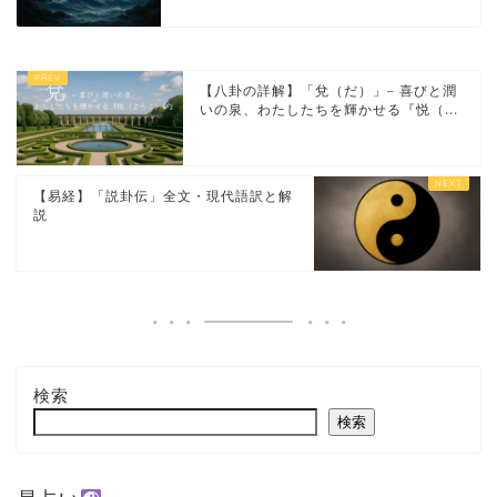
【八卦の詳解】「兌（だ）」– 喜びと潤
いの泉、わたしたちを輝かせる『悦（...
【易経】「説卦伝」全文・現代語訳と解
説
検索
検索