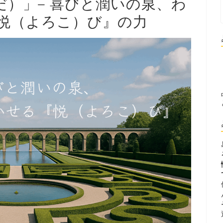
だ）」– 喜びと潤いの泉、わ
悦（よろこ）び』の力