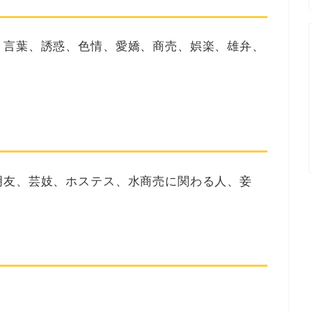
、言葉、誘惑、色情、愛嬌、商売、娯楽、雄弁、
明友、芸妓、ホステス、水商売に関わる人、妾