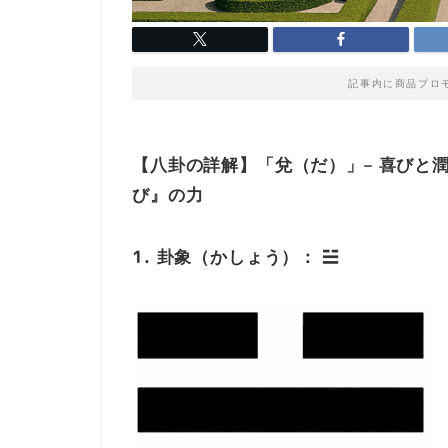
記事内に商品プロ
【八卦の詳解】「兌（だ）」– 喜びと
び』の力
1. 卦象（かしょう）：
☱