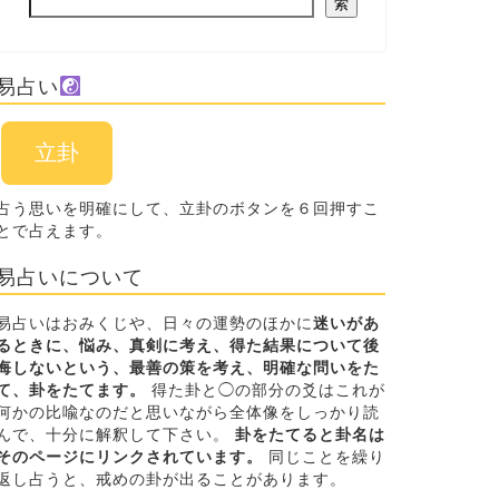
索
易占い
立卦
占う思いを明確にして、立卦のボタンを６回押すこ
とで占えます。
易占いについて
易占いはおみくじや、日々の運勢のほかに
迷いがあ
るときに、悩み、真剣に考え、得た結果について後
悔しないという、最善の策を考え、明確な問いをた
て、卦をたてます。
得た卦と◯の部分の爻はこれが
何かの比喩なのだと思いながら全体像をしっかり読
んで、十分に解釈して下さい。
卦をたてると卦名は
そのページにリンクされています。
同じことを繰り
返し占うと、戒めの卦が出ることがあります。