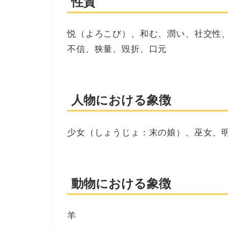
性質
悦（よろこび）、和む、潤い、社交性
不信、狭量、毀折、口元
人物における象徴
少女（しょうじょ：末の娘）、巫女、
動物における象徴
羊