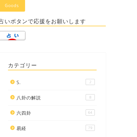
Goods
占いボタンで応援をお願いします
カテゴリー
S.
2
八卦の解説
8
六四卦
64
易経
79