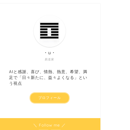
・u・
易道家
AIと感謝、喜び、情熱、熱意、希望、満
足で「日々新たに、益々よくなる」とい
う視点
プロフィール
＼ Follow me ／