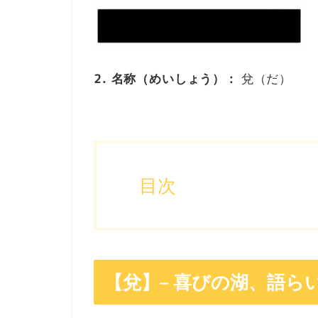
2. 名称（めいしょう）：
兌（だ）
目次
【兌】– 喜びの湖、語ら