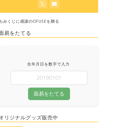
おみくじに感謝のOFUSEを贈る
面易をたてる
生年月日を数字で入力
面易をたてる
オリジナルグッズ販売中